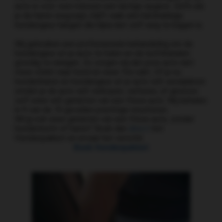
auto is voor veel mensen een lastige opgave. Zelfs als
je de haren wegzuigt, blijft vaak een hardnekkige
hondengeur hangen die bijna niet zelf weg te krijgen is.
Wij gebruiken een professionele behandeling om de
hondengeur uit je auto te halen en de luchtkanalen
grondig te reinigen. Zo zorgen wij dat jouw auto niet
meer stinkt naar hond en weer fris ruikt. Of je nu
hondenharen en hondengeur uit je auto wilt verwijderen
omdat je de auto wilt verkopen, verhuren, of gewoon
zelf weer wilt genieten van een frisse auto. Wij behalen
in 9 van de 10 gevallen prachtige resultaten.
Wil jij ook weer genieten van een frisse auto, zonder
hondenlucht of haren? Boek dan
direct
het
Hondenpakket en ervaar het verschil.
Boek Hondenpakket